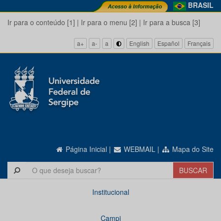
BRASIL
Ir para o conteúdo [1]
|
Ir para o menu [2]
|
Ir para a busca [3]
a+
a-
a
English
Español
Français
Página Inicial
|
WEBMAIL
|
Mapa do Site
Institucional
Campi