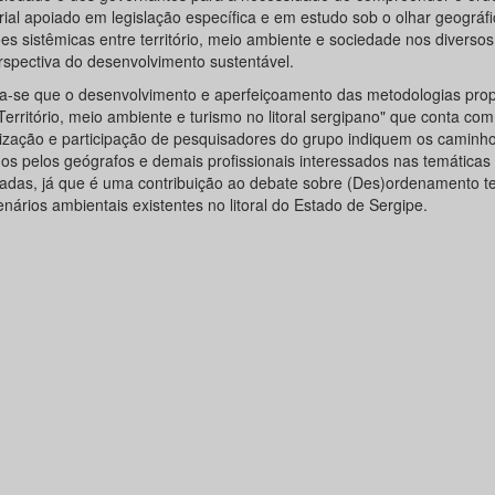
orial apoiado em legislação específica e em estudo sob o olhar geográf
es sistêmicas entre território, meio ambiente e sociedade nos diversos
rspectiva do desenvolvimento sustentável.
a-se que o desenvolvimento e aperfeiçoamento das metodologias pro
"Território, meio ambiente e turismo no litoral sergipano" que conta com
ização e participação de pesquisadores do grupo indiquem os caminh
ados pelos geógrafos e demais profissionais interessados nas temáticas
adas, já que é uma contribuição ao debate sobre (Des)ordenamento terr
nários ambientais existentes no litoral do Estado de Sergipe.