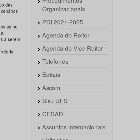
Procedimentos
ico das
Organizacionais
 cenários
PDI 2021-2025
postas no
 a
Agenda do Reitor
os a serem
Agenda do Vice-Reitor
itorial
Telefones
Editais
Ascom
Sisu UFS
CESAD
Assuntos Internacionais
Licitações