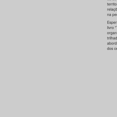
territ
relaçõ
na pe
Esper
livro 
organ
trilh
abord
dos ce