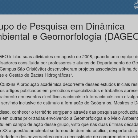
upo de Pesquisa em Dinâmica
biental e Geomorfologia (DAGE
EO iniciou suas atividades em agosto de 2008, quando uma equipe d
isadores constituída por professores e alunos do Departamento de Ge
Campus São Cristóvão) desenvolveram projetos associados a linha de
ise e Gestão de Bacias Hidrográficas".
5826# A produção acadêmica decorrente desses estudos iniciais res
sos artigos publicados em periódicos especializados e trabalhos apres
ipalmente em eventos científicos nacionais e internacionais com divul
, servindo inclusive de estímulo à formação de Geógrafos, Mestres e D
disso, conhecer o território sergipano através das pesquisas produzid
 e em outras priorizadas envolvendo a Geomorfologia e o Meio Ambient
itui em campo de ação desse grupo, visto que nas duas últimas décad
o XX a questão ambiental se tornou de domínio público, despertando a
ciedade e dos governantes para a necessidade de compreender o or