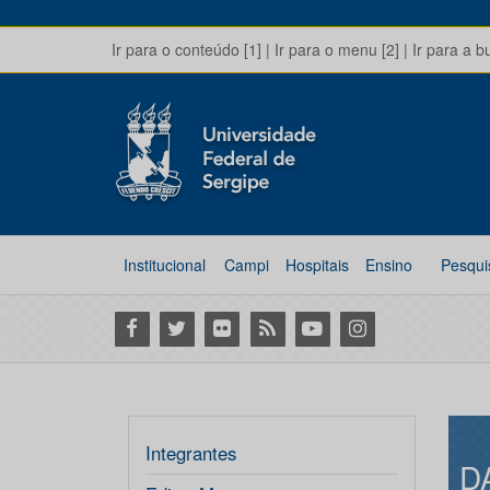
Ir para o conteúdo [1]
|
Ir para o menu [2]
|
Ir para a b
Institucional
Campi
Hospitais
Ensino
Pesqui
Facebook
Twitter
Flickr
RSS
Youtube
Instagram
Integrantes
D