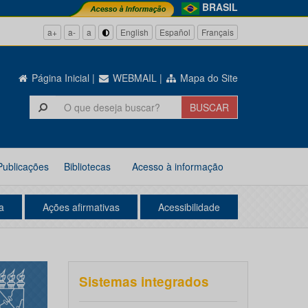
BRASIL
a+
a-
a
English
Español
Français
Página Inicial
|
WEBMAIL
|
Mapa do Site
Publicações
Bibliotecas
Acesso à informação
a
Ações afirmativas
Acessibilidade
Sistemas integrados