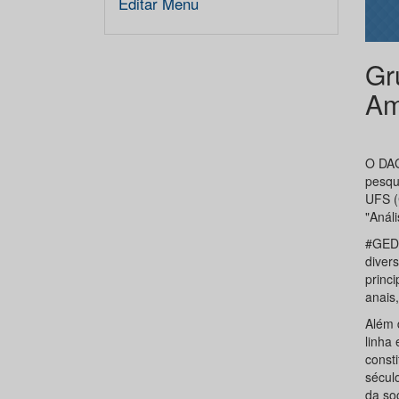
Editar Menu
Gr
Am
O DAG
pesqu
UFS (
"Anál
#GEDC
diver
princ
anais
Além 
linha
const
sécul
da so