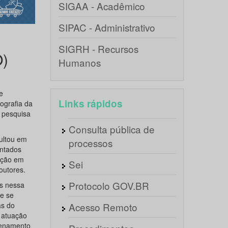
SIGAA - Acadêmico
SIPAC - Administrativo
SIGRH - Recursos
O)
Humanos
e
Links rápidos
ografia da
 pesquisa
Consulta pública de
ultou em
processos
entados
gação em
Sei
outores.
Protocolo GOV.BR
as nessa
e se
as do
Acesso Remoto
 atuação
denamento