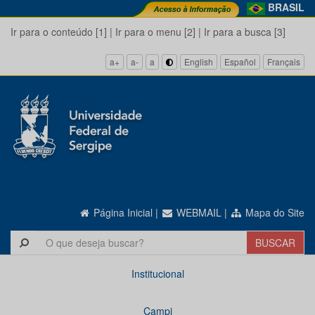
BRASIL
Ir para o conteúdo [1]
|
Ir para o menu [2]
|
Ir para a busca [3]
a+
a-
a
English
Español
Français
Página Inicial
|
WEBMAIL
|
Mapa do Site
Institucional
Campi