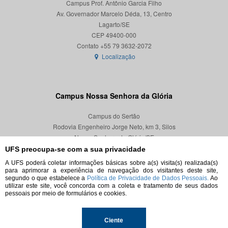
Campus Prof. Antônio Garcia Filho
Av. Governador Marcelo Déda, 13, Centro
Lagarto/SE
CEP 49400-000
Localização
Campus Nossa Senhora da Glória
Campus do Sertão
Rodovia Engenheiro Jorge Neto, km 3, Silos
Nossa Senhora da Glória/SE
CEP 49680-000
UFS preocupa-se com a sua privacidade
A UFS poderá coletar informações básicas sobre a(s) visita(s) realizada(s)
Localização
para aprimorar a experiência de navegação dos visitantes deste site,
segundo o que estabelece a
Política de Privacidade de Dados Pessoais.
Ao
utilizar este site, você concorda com a coleta e tratamento de seus dados
pessoais por meio de formulários e cookies.
© 2026. Todos os direitos reservados.
Ciente