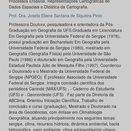
Processos Erosivos, Representações Cartográficas de
Dados Espaciais e DIdática da Cartografia.
Prof. Dra. Josefa Eliane Santana de Siqueira Pinto
Professora Doutora, pesquisadora e orientadora da Pós-
Graduação em Geografia da UFS.Graduada em Licenciatura
Em Geografia pela Universidade Federal de Sergipe (1978),
possui graduação em Bacharelado Em Geografia pela
Universidade Federal de Sergipe (1980), mestrado em
Geografia (Geografia Física) pela Universidade de São
Paulo (1986) e doutorado em Geografia pela Universidade
Estadual Paulista Júlio de Mesquita Filho (1997). Coordenou
o Doutorado e o Mestrado da Universidade Federal de
Sergipe (NPGEO). É professor Associado da Universidade
Federal de Sergipe, Integra comissão científica dos
periódicos Canindé (MAX/UFS) , - Caderno do Estudante
(UFS) e - Geonordeste (UFS) . Faz parte da Diretoria da
ABClima. Orientou Iniciação Científica, Trabalho de
conclusão e curso (graduação), Mestrado e Doutorado na
área de Geociências, com ênfase em Climatologia
Geográfica, atuando principalmente nos seguintes temas:
sergipe, clima, recursos hídricos, dinâmica ambiental, bacia
hidrográfica, meio ambiente, clima sócioambiental urbano,