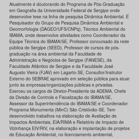
Atualmente é doutorando do Programa de Pós-Graduação
em Geografia da Universidade Federal de Sergipe onde
desenvolve tese na linha de pesquisa Dinâmica Ambiental. É
Pesquisador do Grupo de Pesquisa Dinâmica Ambiental e
Geomorfologia (DAGEO/UFS/CNPq), Técnico Ambiental do
IBAMA, onde desenvolve atividades como Coordenador da
Equipe Técnica do IBAMA/SE, Professor concursado da rede
pública de Sergipe (SEED), Professor de cursos de pós-
graduação na área ambiental da Faculdade de
Administração e Negócios de Sergipe (FANESE), da
Faculdade Atlântico de Sergipe e da Faculdade José
Augusto Vieira (FJAV) em Lagarto-SE, Consultor/Instrutor
Externo do SEBRAE aprovado em seleção pública para atuar
junto às empresas/organizações públicas e privadas.
Exerceu os cargos de Diretor-Presidente da ADEMA, Chefe
da Divisão de Controle e Fiscalização do IBAMA/SE,
Assessor da Superintendência do IBAMA/SE e Coordenador
Programa Monumenta (MinC) São Cristóvão-SE. Tem
desenvolvido trabalhos na elaboração de Avaliação de
Impactos Ambientais, EIA/RIMA e Relatório de Impacto de
Vizinhança EIV/RIV, na elaboração e implantação de projetos
de Educação Ambiental, no licenciamento ambiental,