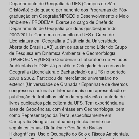
Departamento de Geografia da UFS (Campus de São
Cristóvão) e do quadro permanente dos Programas de Pós-
graduação em Geografia/NPGEO e Desenvolvimento e Meio
Ambiente / PRODEMA. Exerceu o cargo de Chefe do
Departamento de Geografia por duas gestões(período
2007/2011). Coordena no âmbito da UFS o Curso de
Licenciatura em Geografia a Distância da Universidade
Aberta do Brasil (UAB) ,além de atuar como Líder do Grupo
de Pesquisa em Dinâmica Ambiental e Geomorfologia
(DAGEO/CNPq/UFS) e Coordenar o Laboratório de Estudos
Ambientais do DGE. Já presidiu o Colegiado dos cursos de
Geografia (Licenciatura e Bacharelado) da UFS no período
2000 a 2002. Participou de intercâmbio universitário no
exterior (Universidade de Granada / Espanha) e de diversos
congressos nacionais e internacionais com apresentação e
publicação de trabalhos, além da organização e autoria de
livros publicados pela editora da UFS. Tem experiência na
área de Geociências, com ênfase em Geomorfologia, bem
como Representação da Terra, especificamente em
Cartografia Geográfica, atuando principalmente nos
seguintes temas: Dinâmica e Gestão de Bacias
Hidrográficas, Uso e Ocupação do Solo e Riscos Ambientais,