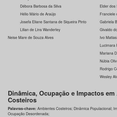
Débora Barbosa da Silva
Elder dos
Hélio Mário de Araújo
Franciele
Josefa Eliane Santana de Siqueira Pinto
Gabriela 
Lilian de Lins Wanderley
Givaldo d
Neise Mare de Souza Alves
Ivo Matia
Lucimara 
Mariana D
Núbia Oliv
Rodrigo C
Wesley Al
Dinâmica, Ocupação e Impactos em
Costeiros
Palavras-chave:
Ambientes Costeiros; Dinâmica Populacional; I
Ocupação Desordenada;