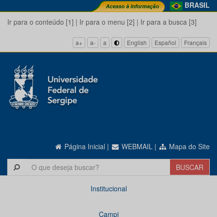
BRASIL
Ir para o conteúdo [1]
|
Ir para o menu [2]
|
Ir para a busca [3]
a+
a-
a
English
Español
Français
Página Inicial
|
WEBMAIL
|
Mapa do Site
Institucional
Campi