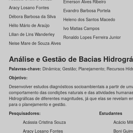
Emerson Alves Ribeiro
Aracy Losano Fontes
Evandro Barbosa Portela
Débora Barbosa da Silva
Heleno dos Santos Macedo
Hélio Mário de Araújo
Ivo Matias Campos
Lilian de Lins Wanderley
Ronaldo Lopes Ferreira Junior
Neise Mare de Souza Alves
Análise e Gestão de Bacias Hidrográ
Palavras-chave:
Dinâmica; Gestão; Planejamento; Recursos Hídr
Objetivo:
Desenvolver estudos diagnósticos socioambientais a partir de um
comportamento das condições naturais e das atividades humana
Hidrográficas de diferentes magnitudes, já que elas se revelam 
para o planejamento e gestão.
Pesquisadores:
Estudantes
Acássia Cristina Souza
Acácio Mil
Aracy Losano Fontes
Boni Guim